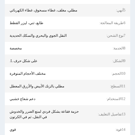
5أنهي:
مطلي، مغلف، غطاء مسحوق، غطاء الكهربائي
6طريقة المعالجة:
طابع، ثني، ليزر القطط
7نوع الشحن:
النقل الجوي والبحري والسكك الحديدية
8الخدمة:
مخصصة
9الشكل:
على شكل حرف L.
10الحجم:
مختلف الأحجام المتوفرة
11السطح:
مطلي بالزنك الأبيض والأزرق المعطل
12الاستخدام:
دعم شعاع خشبي
حزمة فقاعة بشكل فردي لمنع الضرر والخدوش
13تفاصيل التغليف:
في النقل، ثم في الكرتون
14قوة:
قوي