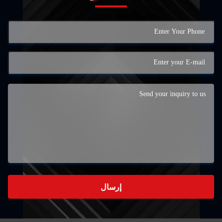
إرسال