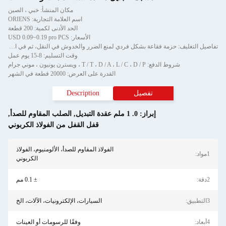
مكان المنشأ: خبي ، الصين
اسم العلامة التجارية: ORIENS
الحد الأدنى لكمية: 200 قطعة
الأسعار: USD 0.09~0.19 pro PCS
تفاصيل التغليف: حزمة فقاعة بشكل فردي لمنع الضرر والخدوش في النقل، ثم في الكرتون
وقت التسليم: 8-15 يوم عمل
شروط الدفع: T / T ، D / A ، L / C ، D / P ، ويسترن يونيون ، موني جرام
القدرة على العرض: 20000 قطعة في الشهر
تفصيل
Description
إبراز:
0. 1 ملم عقدة التبديل
,
الصلب المقاوم للصدأ
,
قفل القفل من الفولاذ الكربوني
الفولاذ المقاوم للصدأ، الألومنيوم، الفولاذ
1مواد:
الكربوني
2دقة:
± 0.1 مم
3التطبيق:
السيارات، الإلكترونيات، الآلات، الخ
4أبعاد:
وفقًا للرسومات أو العينات