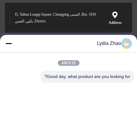
Rm. 1010, المبنى D, Taihua Longqi Square, Changping
District, بكين, الصين
Address
Lydia Zhao
jesingd@vip.sina.com
E-mail
5:25 AM
Good day, what product are you looking for?
0086-10-62574092
Phone
Beijing Oriens Technology Co., Ltd.