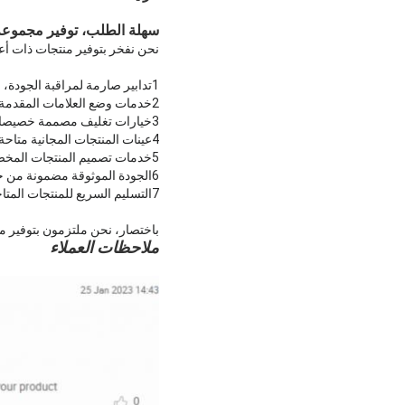
سهلة الطلب، توفير مجموعة
نحن نفخر بتوفير منتجات ذات أع
1تدابير صارمة لمراقبة الجودة، بما في ذلك تقارير الحجم وتأكيدات العينات.
2خدمات وضع العلامات المقدمة من خلال الطباعة الشاشية ووضع العلامات بالليزر.
3خيارات تغليف مصممة خصيصا لتتناسب مع متطلبات العملاء الفردية.
4عينات المنتجات المجانية متاحة للعملاء لتقييمها.
5خدمات تصميم المنتجات المخصصة المتاحة لتلبية المواصفات الفريدة.
6الجودة الموثوقة مضمونة من خلال سياسة الاستبدال 1: 1 لأي منتج لا يستوفي معاييرنا.
7التسليم السريع للمنتجات المتاحة في غضون 2-5 أيام عمل.
باختصار، نحن ملتزمون بتوفير من
ملاحظات العملاء