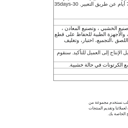
(يعتمد على تصاميمك ومادة الزجاجة) عادة 5-7 أيام عن طريق التعبير. 30-35days
يع الخشبي ، وتصنيع المعادن ،
ف ، والأجهزة الطبية للحفاظ على قطع
للصق ،التجميع، اختبار، وتغليف
الإنتاج إلى العميل للتأكيد. سنقوم
 الكرتونات في حالة خشبية.
لصلب.نستخدم مجموعة من
عملائنا وتقديم المنتجات
ج الخاصة بك.