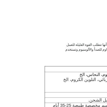
ا تتطلب القوة القليلة للعمل
اوم للصدأ والألومنيوم وتستخدم
يوم، النحاس، الخ
ئي، التلوين الكروم، الخ
بل الشحن.
3-5 أيام إذا كان في المخزون (معظمها) ، تصاميم مخصصة طبيعية 25-35 أيام