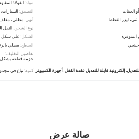
مواد:
الفولاذ المقاوم
و العينات
التطبيق:
السيارات، ا
 ثني، ليزر القطط
أنهي:
مطلي، مغلف، 
نوع الشحن:
النقل ا
المتوفرة
الشكل:
على شكل حر
خشبي
السطح:
مطلي بالزن
تفاصيل التغليف:
حزمة فقاعة بشكل ف
,
,
كمية:
تباع في مجمو
لتعديل
إلكترونية قابلة للتعديل عقدة القفل
أجهزة الكمبيوتر
صالة عرض