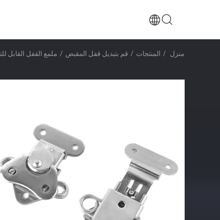
منزل
/
المنتجات
/
قم بتبديل قفل المقبض
/
ملمع القفل القابل ل