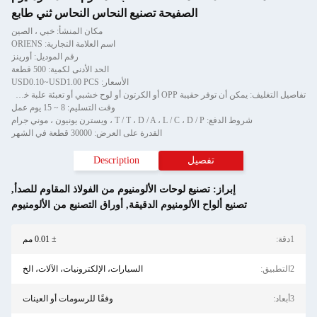
الصفيحة تصنيع النحاس النحاس ثني طابع
مكان المنشأ: خبي ، الصين
اسم العلامة التجارية: ORIENS
رقم الموديل: أورينز
الحد الأدنى لكمية: 500 قطعة
الأسعار: USD0.10~USD1.00 PCS
تفاصيل التغليف: يمكن أن توفر حقيبة OPP أو الكرتون أو لوح خشبي أو تعبئة علبة خشبية ملصقات مخصصة
وقت التسليم: 8 ~ 15 يوم عمل
T / T ، D / A ،  ، ويسترن يونيون ، موني جرام
القدرة على العرض: 30000 قطعة في الشهر
تفصيل
Description
إبراز:
تصنيع لوحات الألومنيوم من الفولاذ المقاوم للصدأ
,
يع ألواح الألومنيوم الدقيقة
,
أوراق التصنيع من الألومنيوم
± 0.01 مم
السيارات، الإلكترونيات، الآلات، الخ
وفقًا للرسومات أو العينات