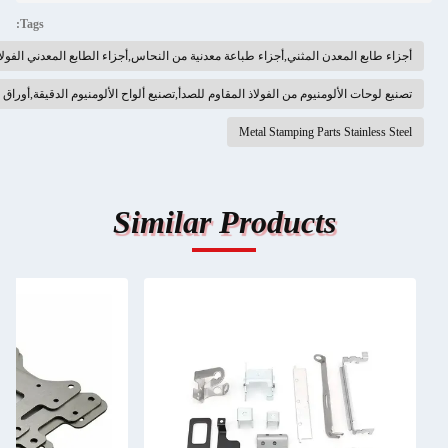
Tags:
ن المثني,أجزاء طباعة معدنية من النحاس,أجزاء الطابع المعدني الفولاذ المقاوم للصدأ
منيوم من الفولاذ المقاوم للصدأ,تصنيع ألواح الألومنيوم الدقيقة,أوراق التصنيع من الألومنيوم
Metal Stamping Part
Similar Product