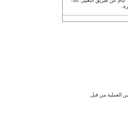
(يعتمد على تصاميمك ومادة الزجاجة) عادة 5-7 أيام عن طريق التعبير. 30-
كل خطوة من العملية من قبل