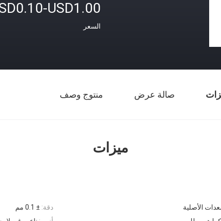
SD0.10-USD1.00
السعر
زات
صالة عرض
منتوج وصف
ميزات
عدات الأصلية
دقة:
± 0.1 مم
ما هو مطلوب
أنهي:
ناعم، غير لا