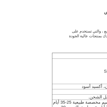
س
بع ، والتي تستخدم على
دك بمنتجات عالية الجودة
ن، أكسيد أسود
بل الشحن.
3-5 أيام إذا كان في المخزون (معظمها) ، تصاميم مخصصة طبيعية 25-35 أيام