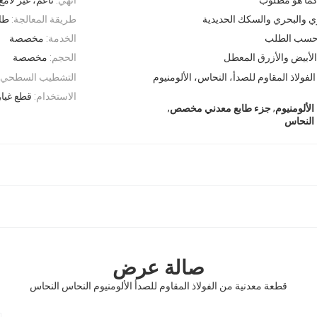
وي والبحري والسكك الحديدية
طريقة المعالجة:
طا
، حسب الطلب
الخدمة:
مخصصة
لأبيض والأزرق المعطل
الحجم:
مخصصة
فولاذ المقاوم للصدأ، النحاس، الألومنيوم
التشطيب السطحي:
الاستخدام:
قطع غيار
,
,
لألومنيوم
جزء طابع معدني مخصص
النحاس
صالة عرض
قطعة معدنية من الفولاذ المقاوم للصدأ الألومنيوم النحاس النحاس