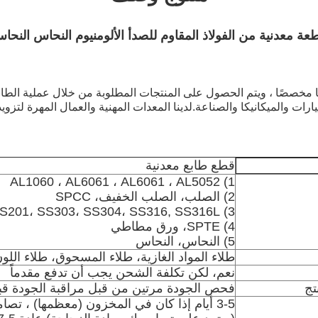
عة معدنية من الفولاذ المقاوم للصدأ الألومنيوم النحاس النحا
ًا مخصصًا ، ويتم الحصول على المنتجات المطلوبة من خلال عملية الطا
ات والميكانيكا والصناعة.لدينا المعدات المهنية والعمال المهرة لتزوي
قطع طابع معدنية
1) AL1060 ، AL6061 ، AL6061 ، AL5052
2) الصلب، الصلب الخفيف، SPCC
3) SS201، SS303، SS304، SS316, SS316L
4) SPTE، ورق مطاطي
5) النحاس، النحاس
طلاء المواد الغازية، طلاء المسحوق، طلاء اللو
نعم، لكن تكلفة الشحن يجب أن تدفع مقدماً
تج
فحص الجودة مرتين من قبل مراقبة الجودة ق