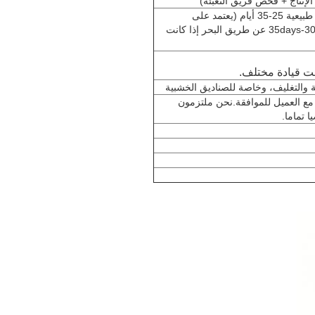
3-5 أيام إذا كان في المخزون (معظمها) ، تصاميم مخصصة طبيعية 25-35 أيام (يعتمد على
تصاميمك ومادة الزجاجة) عادة 5-7 أيام عن طريق التعبير. 30-35days عن طريق البحر إذا كانت
والتغليف، وخاصة للصناديق الخشبية
 مع العميل للموافقة.نحن ملتزمون
 تماما.