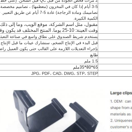
2 مرات فحص الجودة من قبل QC قبل الشحن. (على خط الإنتاج + فحص فريق التعبئة)
الكمية الكبيرة.
مقبول، مثل اسم الشركة، موقع الويب، وما إلى ذلك
وقت العينة: 10-25 يوما. المنتج المختلف قد يكون وقت قيادة مختلف.
يستخدم شريط الصندوق على نطاق واسع في صناعة التعبئة 
قبل البدء في الإنتاج الضخم، سنشارك عينات ما قبل الإنتاج
بإجراء التعديلات اللازمة على القالب حتى يكون العميل راضيا
طابع
1.5 ملم
65*80*35ملم
JPG، PDF، CAD، DWG، STP، STEP