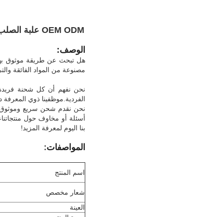
OEM ODM علبة الصلب الصندوق المكرر الاستخدام المعدني علبة الصقيع الربيعية علبة الصلب الصلب الصلب
الوصف:
هل تبحث عن طريقة موثوق بها 
مصنوعة من المواد الفائقة والت
نحن نفهم أن كل شحنة فريدة م
الفردية.موظفينا ذوي المعرفة د
نحن نقدم شحن سريع وموثوق ب
أسئلة أو مخاوف حول منتجاتناع
بنا اليوم لمعرفة المزيد!
المواصفات:
اسم المنتج
شعار مخصص
العينة