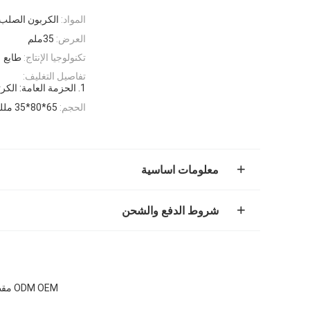
المواد:
الكربون الصلب
العرض:
35ملم
تكنولوجيا الإنتاج:
طابع
تفاصيل التغليف:
1. الحزمة العامة: الكرتون + الصندوق أو المنصة 2. حسب طلب العميل
الحجم:
65*80*35 مللي متر
معلومات اساسية
شروط الدفع والشحن
ODM OEM مقطوعة الصلب الصندوق المعدنية قابلة لإعادة الاستخدام المقطوعات الصلبة الصلبة الصلبة الصلبة