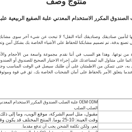
منتوج وصف
لتأمين صناديقك وصناديقك أثناء النقل؟ لا تبحث عن شيء آخر سوى مشابك صنا
ي تصنع بدقة، تم تصميم مشابكنا للحفاظ على الأشياء الخاصة بك بشكل آمن وتج
ن نوعها، وهذا هو السبب في أننا نقدم مجموعة واسعة من الأحجام والأنما
ائما على متناول اليد لمساعدتك على إجراء الاختيار الصحيح للصندوق أو الصندو
ه، حتى تتمكن من الاطمئنان على أن طلبك سيصل في الوقت المناسب وجاهز 
ندما يتعلق الأمر بالحفاظ على أمان الشحنات الخاصة بك، ثق في قوة وموثوقي
OEM ODM علبة الصلب الصندوق المكرر الاستخدام المعد
الصلب الصلب
مقبول، مثل اسم الشركة، موقع الويب، وما إلى ذلك
وقت العينة: 10-25 يوما. المنتج المختلف قد يكون وقت قيادة مختلف.
نعم، ولكن تكلفة الشحن يجب أن تدفع مقدما.