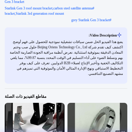
Gen 3 bracket
Starlink Gen 3 roof mount bracket,carbon steel satellite antenna
#
bracket,Starlink 3rd generation roof mount
grey Starlink Gen 3 bracket
#
Video Description:
يضع هذا الفيديو الحل ضمن سياقات تشغيلية نموذجية للحصول على فهم أوضح.
اكتشف كيف تقدم شركة Beijing Oriens Technology Co., Ltd حلول صب وختم
المعادن الدقيقة بموثوقية استثنائية. نعرض أنظمة مراقبة الجودة الصارمة الخاصة
بهم ونسلط الضوء على أداء التسليم في الوقت المحدد بنسبة 99.87%، مما يلغي
التكاليف الخفية وتأخير الإنتاج لعملاء B2B الدوليين. تعرف على كيف يوفر
التخطيط الاستباقي ونهج الإدارة المثالي الأمان والموثوقية التي تميزهم في
مشهد التصنيع التنافسي.
مقاطع الفيديو ذات الصلة